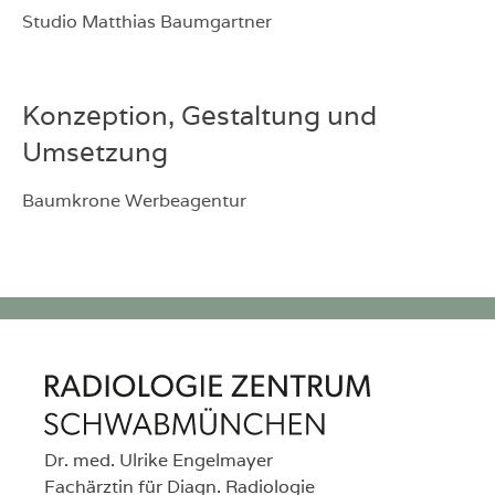
Studio Matthias Baumgartner
Konzeption, Gestaltung und
Umsetzung
Baumkrone Werbeagentur
Radiologie Zentrum Schwabmünchen
Lade Axiforma...
Lade Axiforma Semibold...
Lade Open Dyslexic...
Dr. med. Ulrike Engelmayer
Lade Open Dyslexic Bold...
Fachärztin für Diagn. Radiologie