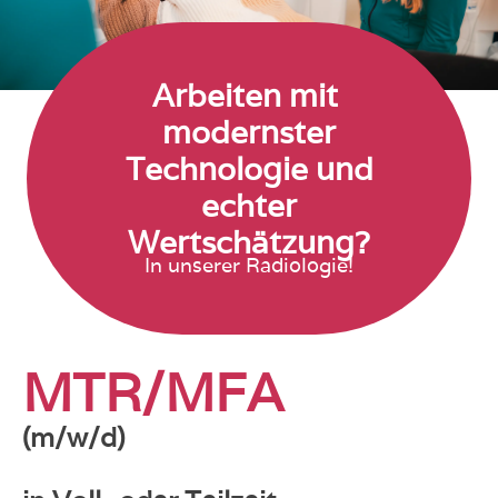
Arbeiten mit
modernster
Technologie und
echter
Wertschätzung?
In unserer Radiologie!
MTR/MFA
(m/w/d)