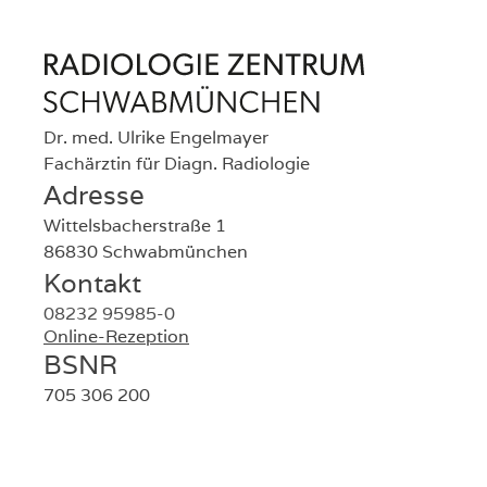
Radiologie Zentrum Schwabmünchen
Lade Axiforma...
Lade Axiforma Semibold...
Lade Open Dyslexic...
Dr. med. Ulrike Engelmayer
Lade Open Dyslexic Bold...
Fachärztin für Diagn. Radiologie
Adresse
Wittelsbacherstraße 1
86830 Schwabmünchen
Kontakt
08232 95985-0
Online-Rezeption
BSNR
705 306 200